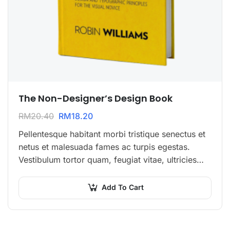
The Non-Designer’s Design Book
RM
20.40
RM
18.20
Pellentesque habitant morbi tristique senectus et
netus et malesuada fames ac turpis egestas.
Vestibulum tortor quam, feugiat vitae, ultricies
eget, tempor sit amet, ante. Donec eu libero sit
amet…
Add To Cart